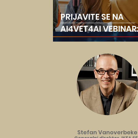
PRIJAVITE SE NA
AI4VET4AI VEBINAR
GenAI & GenZ -
Izazovi i prilike
upotrebe veštačk
inteligencije u
obrazovanju
Stefan Vanoverbeke