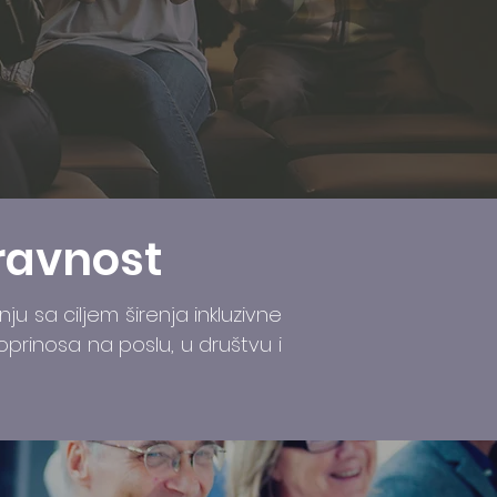
ravnost
 sa ciljem širenja inkluzivne
prinosa na poslu, u društvu i