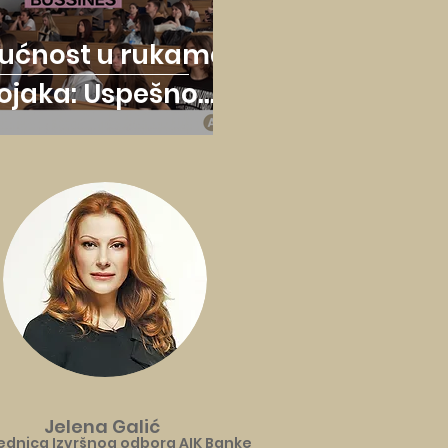
ućnost u rukama
ojaka: Uspešno
žan prvi MOGIS
dshow u Kikindi
Jelena Galić
ednica Izvršnog odbora AIK Banke