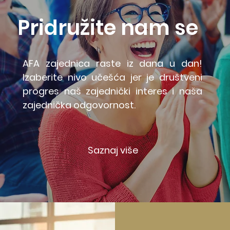
Pridružite nam se
AFA zajednica raste iz dana u dan!
Izaberite nivo učešća jer je društveni
progres naš zajednički interes i naša
zajednička odgovornost.
Saznaj više