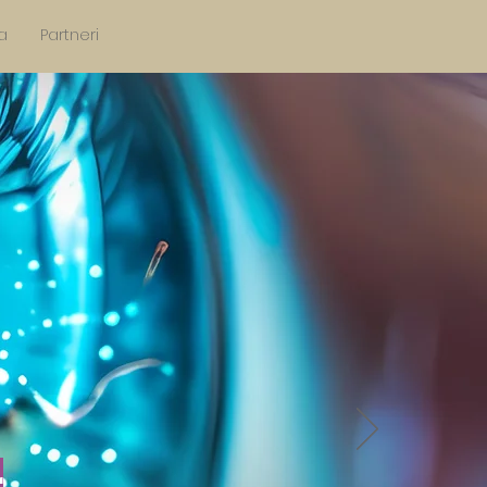
a
Partneri
r