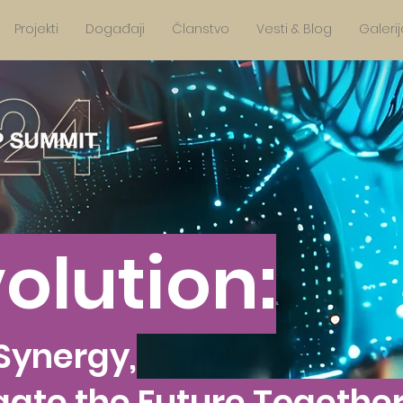
Projekti
Događaji
Članstvo
Vesti & Blog
Galerij
olution:
Synergy,
gate the Future Togethe