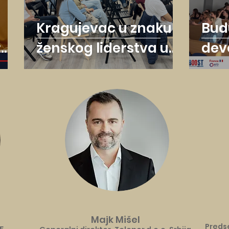
Kragujevac u znaku
Bud
:
ženskog liderstva u
dev
tehnologiji: Održan
odr
MOGIS Business
roa
e
Roadshow u Prvoj
gimnaziji
Majk Mišel
Preds