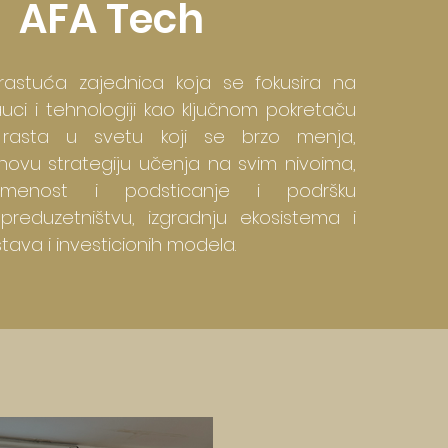
AFA Tech
rastuća zajednica koja se fokusira na
uci i tehnologiji kao ključnom pokretaču
rasta u svetu koji se brzo menja,
novu strategiju učenja na svim nivoima,
ismenost i podsticanje i podršku
preduzetništvu, izgradnju ekosistema i
tava i investicionih modela.