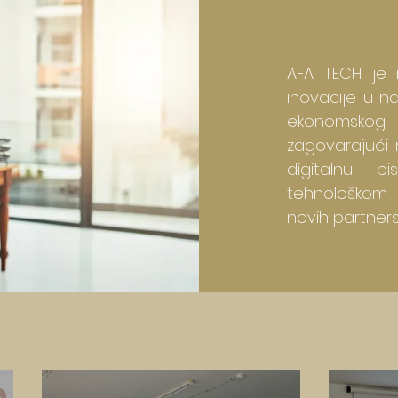
AFA TECH je 
inovacije u na
ekonomskog 
zagovarajući 
digitalnu p
tehnološkom 
novih partners