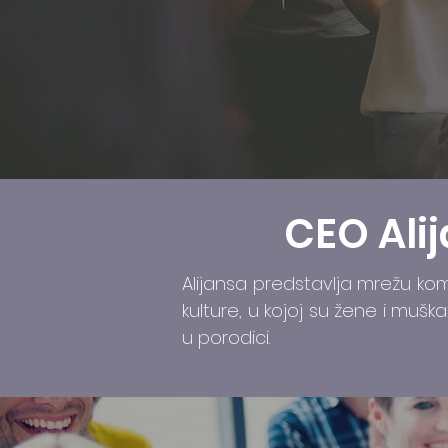
CEO Ali
Alijansa predstavlja mrežu ko
kulture, u kojoj su žene i muš
u porodici.