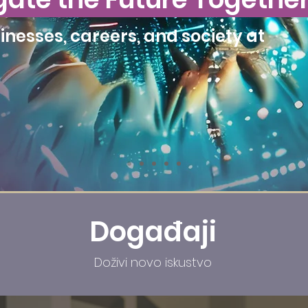
inesses, careers, and society at
Događaji
Doživi novo iskustvo