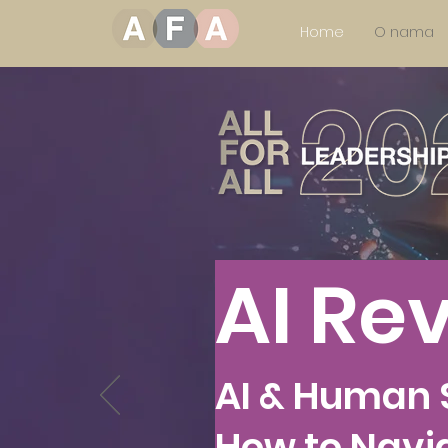
Home
O nama
AI Rev
AI & Human 
How to Navi