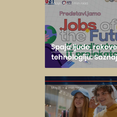
7 days ago
1 min read
Spaja ljude, rokove
tehnologiju: Sazna
kako izgleda posao
Project Coordinat
a
May 18
2 min read