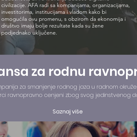
civilizacije. AFA radi sa kompanijama, organizacijama,
investitorima, institucijama i vladom kako bi
omogućila ovu promenu, s obzirom da ekonomija i
društvo imaju bolje rezultate kada su žene
podjednako uključene.
jansa za rodnu ravnop
mpanija za smanjenje rodnog jaza u radnom okruženju
karci ravnopravno cenjeni zbog svog jedinstvenog do
Saznaj više