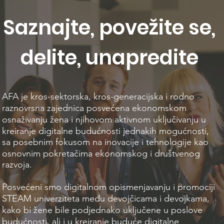
Saznajte, povežite se,
delite, unapredite
AFA je kros-sektorska, kros-generacijska i rodno
raznovrsna zajednica posvećena ekonomskom
osnaživanju žena i njihovom aktivnom uključivanju u
kreiranje digitalne budućnosti jednakih mogućnosti,
sa posebnim fokusom na inovacije i tehnologije kao
osnovnim pokretačima ekonomskog i društvenog
razvoja.
Posvećeni smo digitalnom opismenjavanju i promociji
STEAM univerziteta među devojčicama i devojkama,
kako bi žene bile podjednako uključene u poslove
budućnosti, ali i u kreiranje buduće digitalne