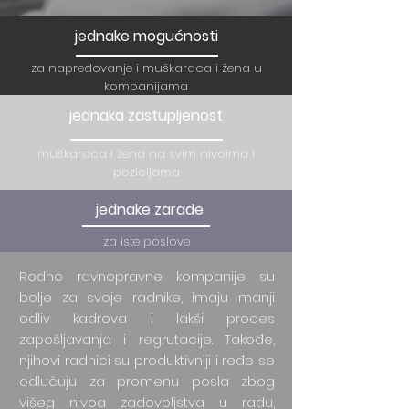
jednake mogućnosti
za napredovanje i muškaraca i žena u
kompanijama
jednaka zastupljenost
muškaraca i žena na svim nivoima i
pozicijama
jednake zarade
za iste poslove
Rodno ravnopravne kompanije su
bolje za svoje radnike, imaju manji
odliv kadrova i lakši proces
zapošljavanja i regrutacije. Takođe,
njihovi radnici su produktivniji i ređe se
odlučuju za promenu posla zbog
višeg nivoa zadovoljstva u radu,