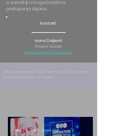
o saradnji i mogućnostima
pristupanja Alijansi.
Kontakt:
Ivana Daljević
Project Leader
ivana.daljevic@afa.co.rs
I'm a paragraph. Click here to add your own
text and edit me. It's easy.
May 29, 2019
2 min read