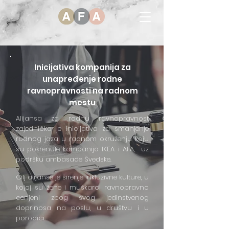
Inicijativa kompanija za
unapređenje rodne
ravnopravnosti na radnom
mestu
Alijansa za rodnu ravnopravnost
zajednička je inicijativa za smanjenje
rodnog jaza u radnom okruženju koju
su pokrenule kompanija IKEA i AFA, uz
podršku ambasade Švedske.
Cilj alijanse je širenje inkluzivne kulture, u
kojoj su žene i muškarci ravnopravno
cenjeni zbog svog jedinstvenog
doprinosa na poslu, u društvu i u
porodici.