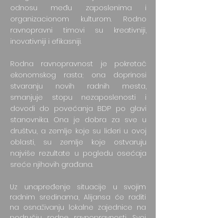
odnosu među zaposlenima i
organizacionom kulturom. Rodno
ravnopravni timovi su kreativniji,
inovativniji i efikasniji.
Rodna ravnopravnost je pokretač
ekonomskog rasta; ona doprinosi
stvaranju novih radnih mesta,
smanjuje stopu nezaposlenosti i
dovodi do povećanja BDP po glavi
stanovnika. Ona je dobra za sve u
društvu, a zemlje koje su lideri u ovoj
oblasti, su zemlje koje ostvaruju
najviše rezultate u pogledu osećaja
sreće njihovih građana.
Uz unapređenje situacije u svojim
radnim sredinama, Alijansa će raditi
na osnaživanju lokalne zajednice na
području rodne ravnopravnosti. Svoj