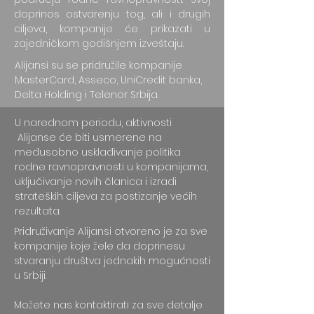
doprinos ostvarenju tog, ali i drugih
ciljeva, kompanije će prikazati u
zajedničkom godišnjem izveštaju.
Alijansi su se pridružile kompanije
MasterCard, Asseco, UniCredit banka,
Delta Holding i Telenor Srbija.
U narednom periodu, aktivnosti
Alijanse će biti usmerene na
međusobno usklađivanje politika
rodne ravnopravnosti u kompanijama,
uključivanje novih članica i izradi
strateških ciljeva za postizanje većih
rezultata.
Pridruživanje Alijansi otvoreno je za sve
kompanije koje žele da doprinesu
stvaranju društva jednakih mogućnosti
u Srbiji.
Možete nas kontaktirati za sve detalje