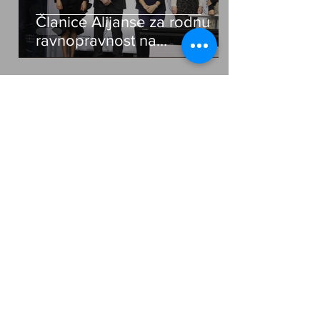
Članice Alijanse za rodnu
ravnopravnost na
ovogodišnjem Kopaonik
biznis forumu
Feb 20, 2019
2 min read
Pokrećemo Alijansu za
rodnu ravnopravnost