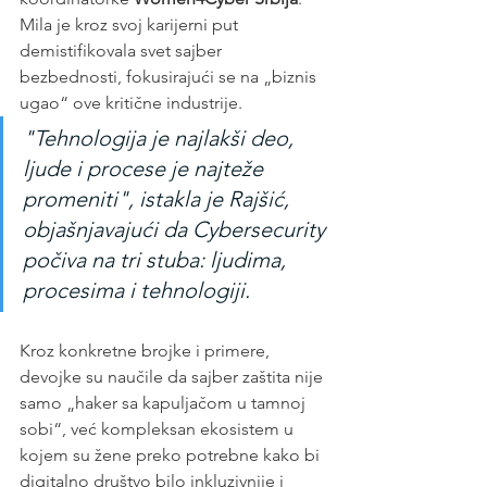
Mila je kroz svoj karijerni put 
demistifikovala svet sajber 
bezbednosti, fokusirajući se na „biznis 
ugao“ ove kritične industrije.
"Tehnologija je najlakši deo, 
ljude i procese je najteže 
promeniti", istakla je Rajšić, 
objašnjavajući da Cybersecurity 
počiva na tri stuba: ljudima, 
procesima i tehnologiji. 
Kroz konkretne brojke i primere, 
devojke su naučile da sajber zaštita nije 
samo „haker sa kapuljačom u tamnoj 
sobi“, već kompleksan ekosistem u 
kojem su žene preko potrebne kako bi 
digitalno društvo bilo inkluzivnije i 