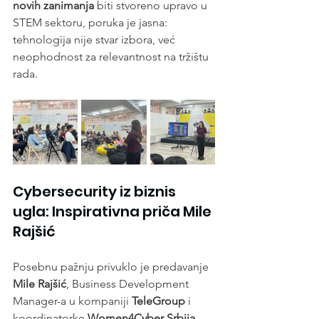
novih zanimanja
 biti stvoreno upravo u 
STEM sektoru, poruka je jasna: 
tehnologija nije stvar izbora, već 
neophodnost za relevantnost na tržištu 
rada.
Cybersecurity iz biznis 
ugla: Inspirativna priča Mile 
Rajšić
Posebnu pažnju privuklo je predavanje 
Mile Rajšić
, Business Development 
Manager-a u kompaniji 
TeleGroup
 i 
koordinatorke 
Women4Cyber Srbija
. 