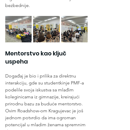
bezbednije.
Mentorstvo kao ključ 
uspeha
Događaj je bio i prilika za direktnu 
interakciju, gde su studentkinje PMF-a 
podelile svoja iskustva sa mlađim 
koleginicama iz gimnazije, kreirajući 
prirodnu bazu za buduće mentorstvo. 
Ovim Roadshow-om Kragujevac je još 
jednom potvrdio da ima ogroman 
potencijal u mladim ženama spremnim 