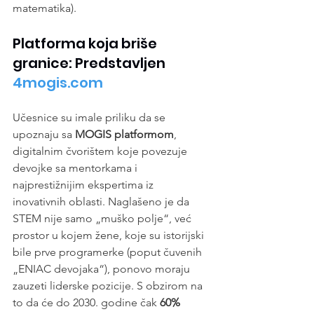
matematika).
Platforma koja briše 
granice: Predstavljen
4mogis.com
Učesnice su imale priliku da se 
upoznaju sa 
MOGIS platformom
, 
digitalnim čvorištem koje povezuje 
devojke sa mentorkama i 
najprestižnijim ekspertima iz 
inovativnih oblasti. Naglašeno je da 
STEM nije samo „muško polje“, već 
prostor u kojem žene, koje su istorijski 
bile prve programerke (poput čuvenih 
„ENIAC devojaka“), ponovo moraju 
zauzeti liderske pozicije. S obzirom na 
to da će do 2030. godine čak 
60% 