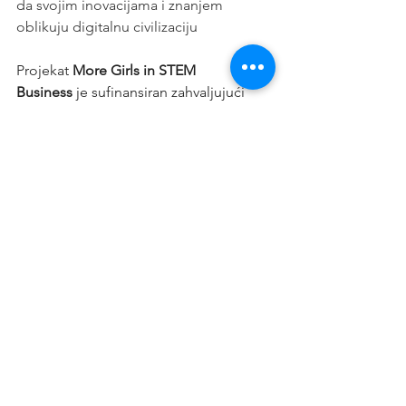
da svojim inovacijama i znanjem 
oblikuju digitalnu civilizaciju
Projekat 
More Girls in STEM 
Business
 je sufinansiran zahvaljujući 
projektu 
BOOST
 - Balkan za 
optimizaciju mogućnosti, održivost i 
transformaciju civilnog društva, koju 
sprovodi 
Evropska asocijacija za 
lokalnu demokratiju (
ALDA
)
, uz 
podršku 
Francuske agencije za razvoj 
(
AFD
)
.
stem
mogis
mogis business
More Girls in STEAM
AFA Vesti
Vesti