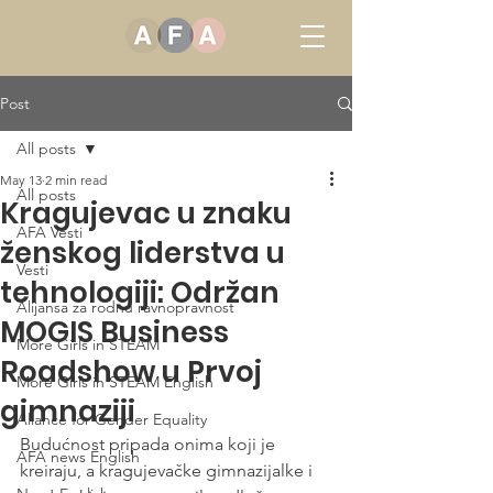
Post
All posts
May 13
2 min read
All posts
Kragujevac u znaku
AFA Vesti
ženskog liderstva u
Vesti
tehnologiji: Održan
Alijansa za rodnu ravnopravnost
MOGIS Business
More Girls in STEAM
Roadshow u Prvoj
More Girls in STEAM English
gimnaziji
Allance for Gender Equality
Budućnost pripada onima koji je 
AFA news English
kreiraju, a kragujevačke gimnazijalke i 