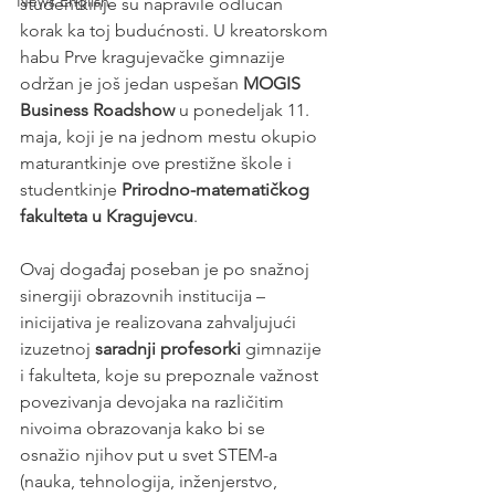
News English
studentkinje su napravile odlučan 
korak ka toj budućnosti. U kreatorskom 
habu Prve kragujevačke gimnazije 
održan je još jedan uspešan 
MOGIS 
Business Roadshow 
u ponedeljak 11. 
maja, koji je na jednom mestu okupio 
maturantkinje ove prestižne škole i 
studentkinje 
Prirodno-matematičkog 
fakulteta u Kragujevcu
.
Ovaj događaj poseban je po snažnoj 
sinergiji obrazovnih institucija – 
inicijativa je realizovana zahvaljujući 
izuzetnoj 
saradnji profesorki
 gimnazije 
i fakulteta, koje su prepoznale važnost 
povezivanja devojaka na različitim 
nivoima obrazovanja kako bi se 
osnažio njihov put u svet STEM-a 
(nauka, tehnologija, inženjerstvo, 