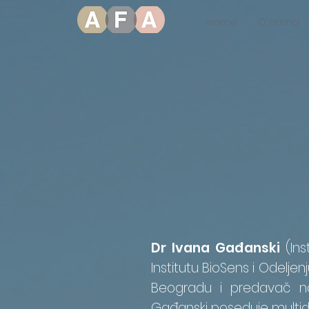
Home
O nama
Dr Ivana Gađanski
(In
Institutu BioSens i Odeljen
Beogradu i predavač na 
Gađanski poseduje multidis