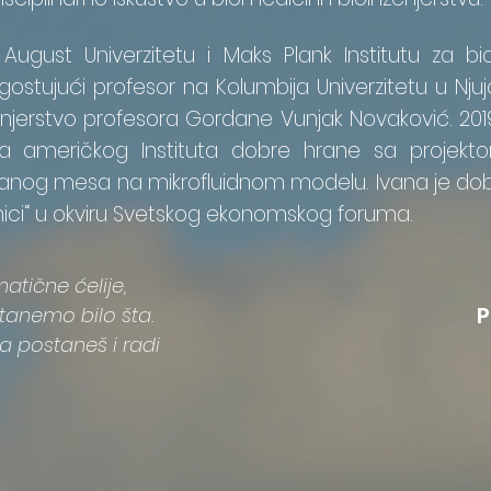
August Univerzitetu i Maks Plank Institutu za bio
gostujući profesor na Kolumbija Univerzitetu u Njujo
nženjerstvo profesora Gordane Vunjak Novaković. 20
ta američkog Instituta dobre hrane sa projekt
isanog mesa na mikrofluidnom modelu. Ivana je dobit
nici“ u okviru Svetskog ekonomskog foruma.
atične ćelije,
P
anemo bilo šta.
da postaneš i radi