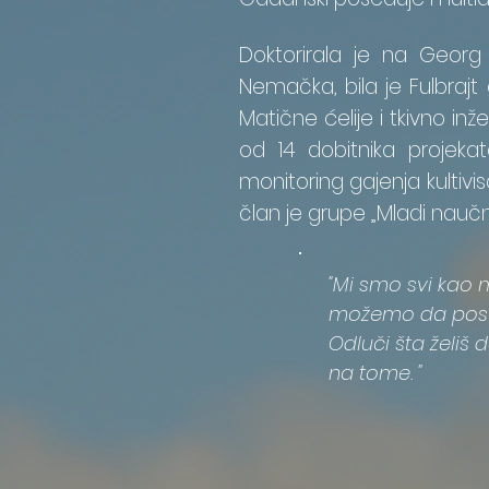
Doktorirala je na Georg 
Nemačka, bila je Fulbrajt 
Matične ćelije i tkivno i
od 14 dobitnika projeka
monitoring gajenja kultiv
član je grupe „Mladi nauč
"Mi smo svi kao m
možemo da post
Odluči šta želiš 
na tome. "