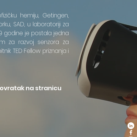
fizičku hemiju, Getingen,
rku, SAD, u laboratoriji za
19 godine je postala jedna
om za razvoj senzora za
nik TED Fellow priznanja i
ovratak na stranicu