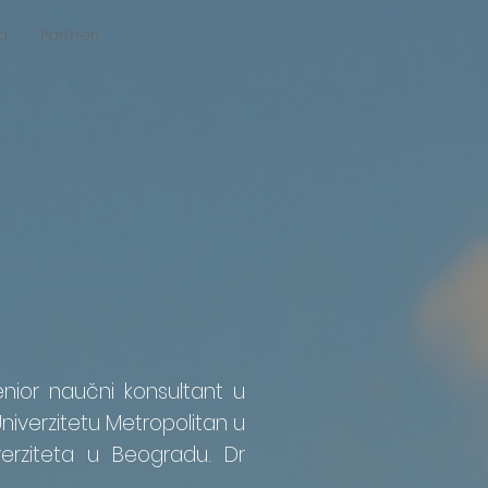
a
Partneri
 senior naučni konsultant u
Univerzitetu Metropolitan u
erziteta u Beogradu. Dr