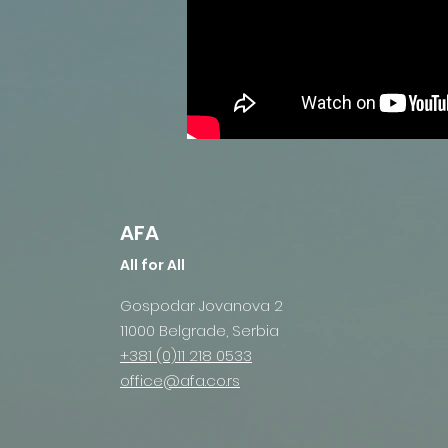
AFA
All for All
Gospodar Jovanova 2
11000 Belgrade, Serbia
+381 (0)11 218 0533
office@afa.co.rs