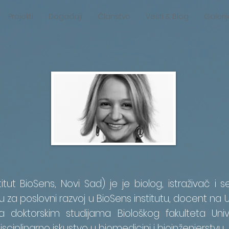
Projekti
Događaji
Članstvo
Vesti & Blog
Galerij
stitut BioSens, Novi Sad) je je biolog, istraživač i
ju za poslovni razvoj u BioSens institutu, docent na 
doktorskim studijama Biološkog fakulteta Univ
ciplinarno iskustvo u biomedicini i bioinženjerstvu.