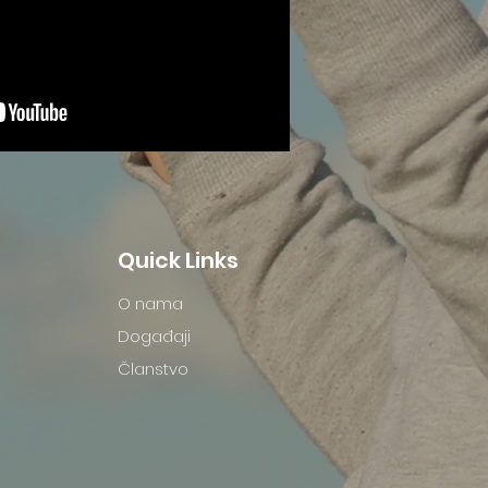
Quick Links
O nama
Događaji
Članstvo