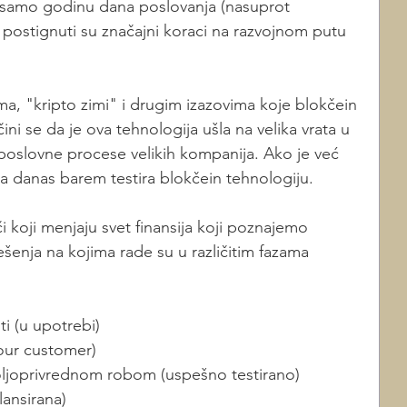
samo godinu dana poslovanja (nasuprot 
 postignuti su značajni koraci na razvojnom putu 
, "kripto zimi" i drugim izazovima koje blokčein 
ni se da je ova tehnologija ušla na velika vrata u 
u poslovne procese velikih kompanija. Ako je već 
ka danas barem testira blokčein tehnologiju.
či koji menjaju svet finansija koji poznajemo 
enja na kojima rade su u različitim fazama 
iti (u upotrebi)
our customer) 
oljoprivrednom robom (uspešno testirano)
lansirana)