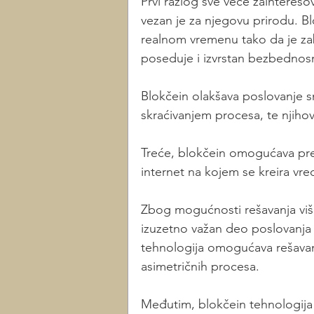
Prvi razlog sve veće zainteres
vezan je za njegovu prirodu. B
realnom vremenu tako da je z
poseduje i izvrstan bezbednosn
Blokčein olakšava poslovanje s
skraćivanjem procesa, te njih
Treće, blokčein omogućava prel
internet na kojem se kreira vre
Zbog mogućnosti rešavanja viš
izuzetno važan deo poslovanja ko
tehnologija omogućava rešavan
asimetričnih procesa.
Međutim, blokčein tehnologija 