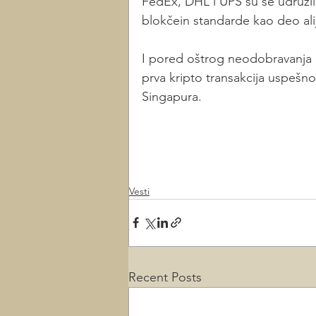
FedEx, DHL i UPS su se udružili
blokčein standarde kao deo ali
I pored oštrog neodobravanja k
prva kripto transakcija uspeš
Singapura. 
Vesti
Recent Posts