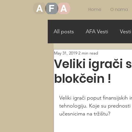
Home
O nama
All posts
AFA Vesti
Vesti
May 31, 2019
2 min read
More Girls in STEAM
Mo
Veliki igrači 
blokčein !
Allance for Gender Equality
Veliki igrači poput finansijskih 
tehnologiju. Koje su prednosti 
učesnicima na tržištu?