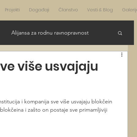
Projekti
Događaji
Članstvo
Vesti & Blog
Galerij
Alijansa za rodnu ravnopravnost
re Girls in STEAM English
sve više usvajaju
AFA news English
News English
institucija i kompanija sve više usvajaju blokčein 
blokčeina i zašto on postaje sve primamljiviji 