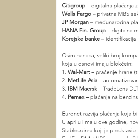
Citigroup
 – digitalna plaćanja z
Wells Fargo
 – privatna MBS sekj
JP Morgan
 – međunarodna pla
HANA Fin. Group
 – digitalna m
Korejske banke
 – identifikacij
Osim banaka, veliki broj kompan
koja u osnovi imaju blokčein: 
1. 
Wal-Mart
 – praćenje hrane (t
2. 
MetLife Asia
 – automatizovan
3.
 IBM Maersk
 – TradeLens DLT
4. 
Pemex
 – plaćanja na benzin
Euronet razvija plaćanja koja bi
U aprilu i maju ove godine, no
Stablecoin-a koji je predstavi