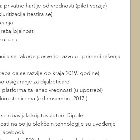
a privatne hartije od vrednosti (pilot verzija)
uritizacija (testira se)
ćanja
reža lojalnosti
a kupaca
ija se takođe posvetio razvoju i primeni rešenja 
reba da se razvije do kraja 2019. godine)
o osiguranje za dijabetičare 
 platforma za lanac vrednosti (u upotrebi)
skim stanicama (od novembra 2017.)
 se obavljala kriptovalutom Ripple. 
vosti na polju blokčein tehnologije su uvođenje 
o Facebook.