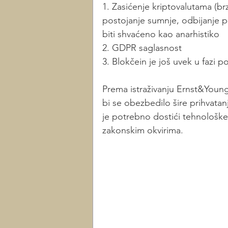
1. Zasićenje kriptovalutama (b
postojanje sumnje, odbijanje 
biti shvaćeno kao anarhistiko
2. GDPR saglasnost
3. Blokčein je još uvek u fazi p
Prema istraživanju Ernst&Youn
bi se obezbedilo šire prihvata
je potrebno dostići tehnološke
zakonskim okvirima. 