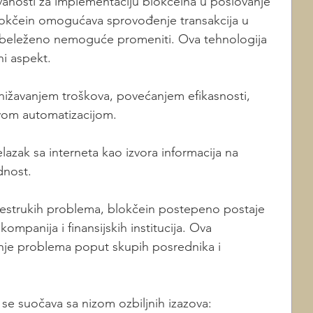
ovanosti za implementaciju blokčeina u poslovanje 
lokčein omogućava sprovođenje transakcija u 
abeleženo nemoguće promeniti. Ova tehnologija 
i aspekt. 
nižavanjem troškova, povećanjem efikasnosti, 
ovom automatizacijom.
azak sa interneta kao izvora informacija na 
dnost. 
estrukih problema, blokčein postepeno postaje 
mpanija i finansijskih institucija. Ova 
je problema poput skupih posrednika i 
se suočava sa nizom ozbiljnih izazova: 