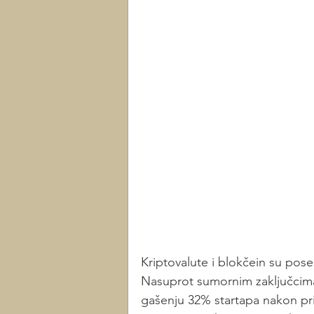
Kriptovalute i blokčein su pose
Nasuprot sumornim zaključcima 
gašenju 32% startapa nakon prik