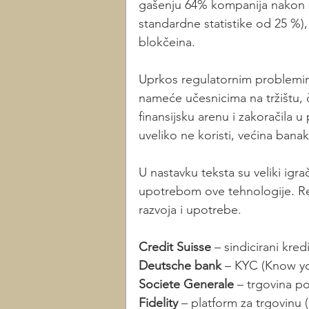
gašenju 64% kompanija nakon 
standardne statistike od 25 %),
blokčeina.
Uprkos regulatornim problemima
nameće učesnicima na tržištu, či
finansijsku arenu i zakoračila 
uveliko ne koristi, većina bana
U nastavku teksta su veliki igra
upotrebom ove tehnologije. Reš
razvoja i upotrebe. 
Credit Suisse
 – sindicirani kred
Deutsche bank
 – KYC (Know y
Societe Generale
 – trgovina p
Fidelity
 – platform za trgovinu (