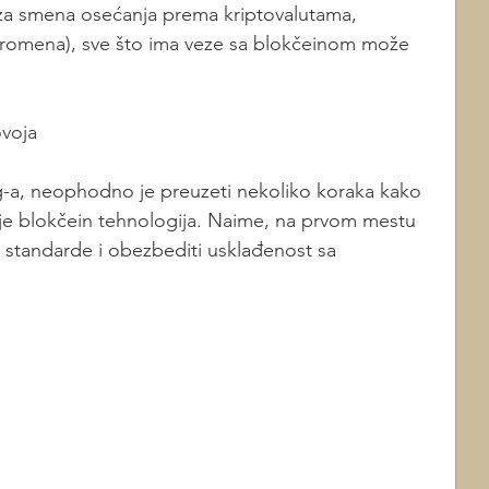
rza smena osećanja prema kriptovalutama, 
promena), sve što ima veze sa blokčeinom može 
ovoja
g-a, neophodno je preuzeti nekoliko koraka kako 
nje blokčein tehnologija. Naime, na prvom mestu 
 standarde i obezbediti usklađenost sa 