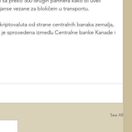
 sa preko 500 drugih partnera kako bi uveli 
janse vezane za blokčein u transportu.
riptovaluta od strane centralnih banaka zemalja, 
no je sprovedena između Centralne banke Kanade i 
See All