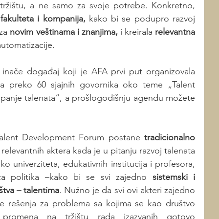
 tržištu, a ne samo za svoje potrebe. Konkretno, 
 fakulteta i kompanija,
 kako bi se podupro razvoj 
za
 novim veštinama i znanjima, 
i kreirala
 relevantna 
automatizacije.
nače događaj koji je AFA prvi put organizovala 
a preko 60 sjajnih govornika oko teme „Talent 
asipanje talenata“, a prošlogodišnju agendu možete 
Talent Development Forum postane 
tradicionalno 
 relevantnih aktera kada je u pitanju razvoj talenata
 univerziteta, edukativnih institucija i profesora, 
a politika –kako bi se svi zajedno 
sistemski i 
va – talentima
. Nužno je da svi ovi akteri zajedno 
aze rešenja za problema sa kojima se kao društvo 
promena na tržištu rada izazvanih gotovo 