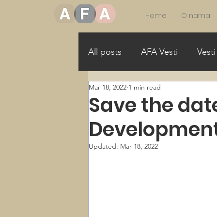
Home
O nama
All posts
AFA Vesti
Vesti
Mar 18, 2022
1 min read
More Girls in STEAM
Mo
Save the date
Development
Allance for Gender Equality
Updated:
Mar 18, 2022