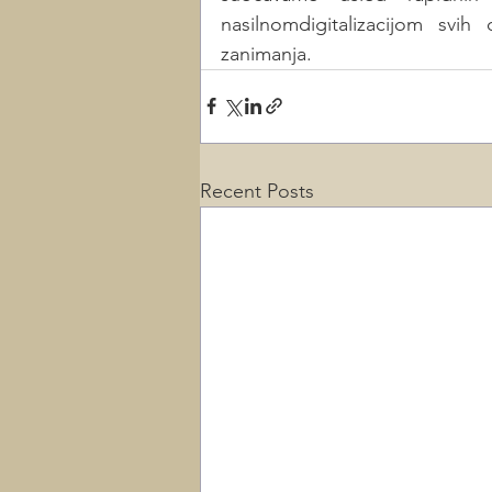
nasilnomdigitalizacijom svi
zanimanja.
Recent Posts