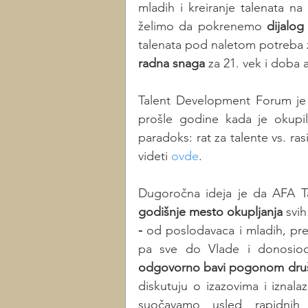
mladih i kreiranje talenata na
želimo da pokrenemo 
dijalog
talenata pod naletom potreba 
radna snaga
 za 21. vek i doba 
Talent Development Forum je i
prošle godine kada je okupil
paradoks: rat za talente vs. r
videti 
ovde
. 
Dugoročna ideja je da AFA 
godišnje mesto okupljanja 
svih
- 
od poslodavaca i mladih, preko
pa sve do Vlade i donosioc
odgovorno bavi pogonom društ
diskutuju o izazovima i iznal
suočavamo usled rapidnih 