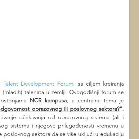
e 
Talent Development Forum
, sa ciljem kreiranja 
j (mladih) talenata u zemlji. Ovogodišnji forum se 
ostorijama 
NCR kampusa
, a centralna tema je 
– odgovornost obrazovnog ili poslovnog sektora?
“. 
tivanje očekivanja od obrazovnog sistema (ali i 
nog sistema i njegove prilagođenosti vremenu u 
e poslovnog sektora da se više uključi u edukaciju 