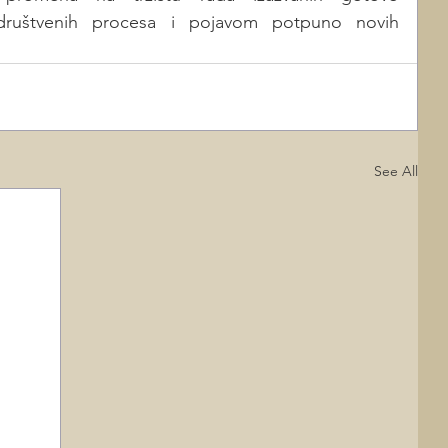
h društvenih procesa i pojavom potpuno novih 
See All