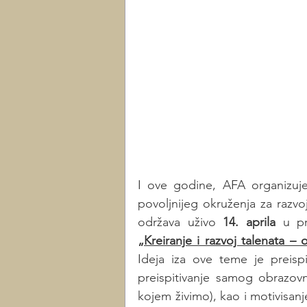
I ove godine, AFA organizuj
povoljnijeg okruženja za razvo
održava uživo 
14. aprila
 u pr
„Kreiranje i razvoj talenata 
Ideja iza ove teme je preispi
preispitivanje samog obrazov
kojem živimo), kao i motivisanj