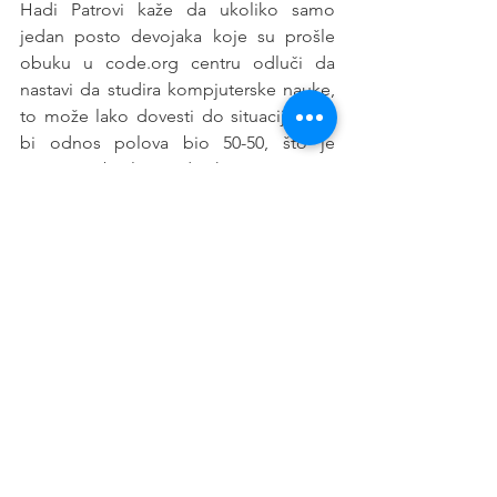
Hadi Patrovi kaže da ukoliko samo 
jedan posto devojaka koje su prošle 
obuku u code.org centru odluči da 
nastavi da studira kompjuterske nauke, 
to može lako dovesti do situacije gde 
bi odnos polova bio 50-50, što je 
uspešno obavljen zadatak. 
Izvor: 
CBS
Vesti
See All
Recent Posts