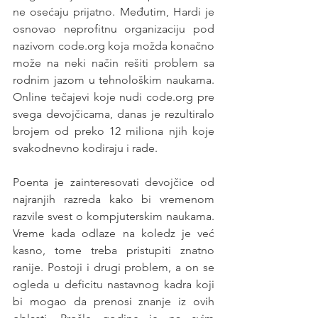
ne osećaju prijatno. Međutim, Hardi je 
osnovao neprofitnu organizaciju pod 
nazivom code.org koja možda konačno 
može na neki način rešiti problem sa 
rodnim jazom u tehnološkim naukama. 
Online tečajevi koje nudi code.org pre 
svega devojčicama, danas je rezultiralo 
brojem od preko 12 miliona njih koje 
svakodnevno kodiraju i rade. 
Poenta je zainteresovati devojčice od 
najranjih razreda kako bi vremenom 
razvile svest o kompjuterskim naukama. 
Vreme kada odlaze na koledz je već 
kasno, tome treba pristupiti znatno 
ranije. Postoji i drugi problem, a on se 
ogleda u deficitu nastavnog kadra koji 
bi mogao da prenosi znanje iz ovih 