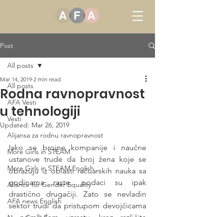
Post
All posts
Mar 14, 2019
2 min read
All posts
Rodna ravnopravnost
AFA Vesti
u tehnologiji
Vesti
Updated:
Mar 26, 2019
Alijansa za rodnu ravnopravnost
Iako se brojne kompanije i naučne 
More Girls in STEAM
ustanove trude da broj žena koje se 
More Girls in STEAM English
obrazuju iz oblasti račuarskih nauka sa 
godinama raste, podaci su ipak 
Allance for Gender Equality
drastično drugačiji. Zato se nevladin 
AFA news English
sektor trudi da pristupom devojčicama 