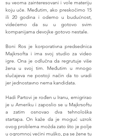
su veoma zainteresovani i vole materiju 
koju uče. Međutim, ako preskočimo 15 
ili 20 godina i odemo u budućnost, 
videćemo da su u gotovo svim 
kompanijama devojke gotovo nestale. 
Boni Ros je korporativna predsednica 
Majkrsofta i ima svoj studio za video 
igre. Ona je odlučna da regrutuje više 
žena u svoj tim. Međutim u mnogo 
slučajeva ne postoji način da to uradi 
jer jednostavno nema kandidata. 
Hadi Partovi je rođen u Iranu, emigrirao 
je u Ameriku i zaposlio se u Majkrsoftu 
a zatim osnovao dva tehnološka 
startapa. On kaže da je moguć uzrok 
ovog problema možda zato što je polje 
u ogromnoj većini muško, pa se žene tu 