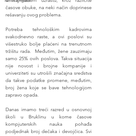
u najmlađem uzrastu, kroz različite 
News English
časove obuke, na neki način doprinese 
rešavanju ovog problema. 
Potreba tehnološkim kadrovima 
svakodnevno raste, a ovi poslovi su 
višestruko bolje plaćeni na trenutnom 
tržištu rada.  Međutim, žene zauzimaju 
samo 25% ovih poslova. Takva situacija 
nije novost i brojne kompanije i 
univerziteti su utrošili značajna sredstva 
da takve podatke promene, međutim, 
broj žena koje se bave tehnologijom 
zapravo opada. 
Danas imamo treći razred u osnovnoj 
školi u Bruklinu u kome časove 
kompjuterskih nauka pohađa 
podjednak broj dečaka i devojčica. Svi 