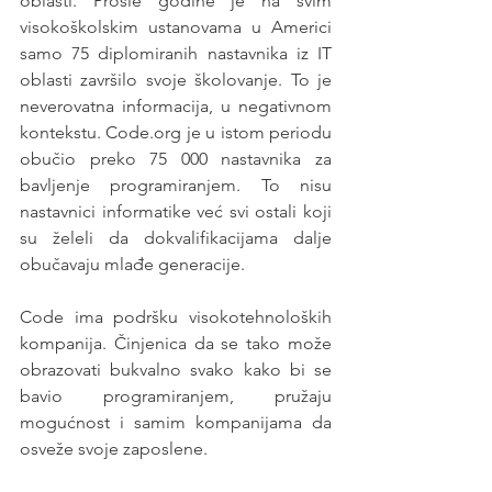
oblasti. Prošle godine je na svim 
visokoškolskim ustanovama u Americi 
samo 75 diplomiranih nastavnika iz IT 
oblasti završilo svoje školovanje. To je 
neverovatna informacija, u negativnom 
kontekstu. Code.org je u istom periodu 
obučio preko 75 000 nastavnika za 
bavljenje programiranjem. To nisu 
nastavnici informatike već svi ostali koji 
su želeli da dokvalifikacijama dalje 
obučavaju mlađe generacije. 
Code ima podršku visokotehnoloških 
kompanija. Činjenica da se tako može 
obrazovati bukvalno svako kako bi se 
bavio programiranjem, pružaju 
mogućnost i samim kompanijama da 
osveže svoje zaposlene. 