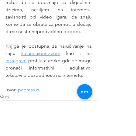
treba da se upoznaju sa digitalnim 
rizicima, nasiljem na internetu, 
zavisnosti od video igara, da znaju 
kome da se obrate za pomoć u slučaju 
da se nešto nepredviđeno dogodi.
Knjiga je dostupna za naručivanje na 
sajtu 
katarinajonev.com
 kao i na 
instagram
 profilu autorke gde se mogu 
pronaći informativni i edukativni 
tekstovi o bezbednosti na internetu.
Izvor: 
pcpress.rs
Vesti
See All
Recent Posts