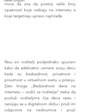
News English
mora da zna da postoji veliki broj 
opasnosti koje vrebaju na internetu a 
koje targetiraju upravo najmlađe.
Nisu svi roditelji podjednako upućeni 
kako da adekvatno usmere svoju decu 
kada su bezbednost, privatnost i 
prisutnost u virtuelnom svetu u pitanju. 
Zato knjiga ,,Bezbednost dece na 
internetu – vodič za roditelje’’ treba da 
posluži roditeljima čija deca rastu i 
razvijaju se u digitalnom dobu i pruži im 
odgovore na nedoumice i pruži 