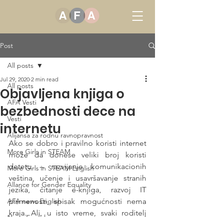
Post
All posts
Jul 29, 2020
2 min read
All posts
Objavljena knjiga o
AFA Vesti
bezbednosti dece na
Vesti
internetu
Alijansa za rodnu ravnopravnost
Ako se dobro i pravilno koristi internet 
More Girls in STEAM
može da donese veliki broj koristi 
detetu – razvijanje komunikacionih 
More Girls in STEAM English
veština, učenje i usavršavanje stranih 
Allance for Gender Equality
jezika, čitanje e-knjiga, razvoj IT 
AFA news English
pismenosti, spisak mogućnosti nema 
kraja. Ali, u isto vreme, svaki roditelj 