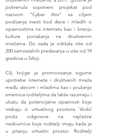
pokrenula sopstveni projekat pod 
nazivom “Cyber Atis” sa ciljem 
podizanja svesti kod dece i mladih o 
opasnostima na internetu kao i širenju 
kulture ponašanja na društvenim 
mrežama. Do sada je održala više od 
200 samostalnih predavanja u više od 19 
gradova u Srbiji.
Cilj knjige je promovisanje sigurne 
upotrebe interneta i društvenih mreža 
među decom i mladima kao i pružanje 
smernica roditeljima da lakše razumeju i 
ukažu da potencijalne opasnosti koje 
vrebaju iz virtuelnog prostora. Vodič 
pruža odgovore na najčešće 
nedoumice koje roditelji imaju kada je 
u pitanju virtuelni prostor. Roditelji 