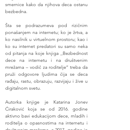
smernice kako da njihova deca ostanu 
bezbedna.
Šta se podrazumeva pod rizičnim 
ponašanjem na internetu; ko je žrtva, a 
ko nasilnik u virtuelnom prostoru; kao i 
ko su internet predatori su samo neka 
od pitanja na koje knjiga ,,Bezbednost 
dece na internetu i na društvenim 
mrežama – vodič za roditelje’’ treba da 
pruži odgovore ljudima čija se deca 
rađaju, rastu, obrazuju, razvijaju i žive u 
digitalnom svetu.
Autorka knjige je Katarina Jonev 
Ćiraković koja se od 2016. godine 
aktivno bavi edukacijom dece, mladih i 
roditelja o opasnostima na internetu i 
društvenim mrežama, a 2017. godine je 