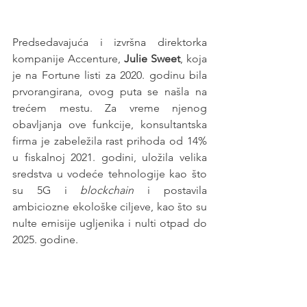
Predsedavajuća i izvršna direktorka 
kompanije Accenture, 
Julie Sweet
, koja 
je na Fortune listi za 2020. godinu bila 
prvorangirana, ovog puta se našla na 
trećem mestu. Za vreme njenog 
obavljanja ove funkcije, konsultantska 
firma je zabeležila rast prihoda od 14% 
u fiskalnoj 2021. godini, uložila velika 
sredstva u vodeće tehnologije kao što 
su 5G i 
blockchain
 i postavila 
ambiciozne ekološke ciljeve, kao što su 
nulte emisije ugljenika i nulti otpad do 
2025. godine. 