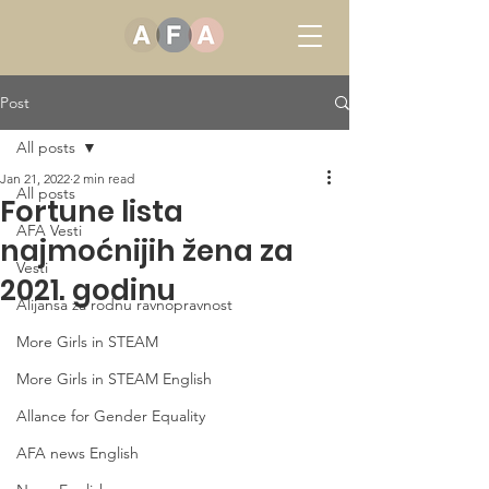
Post
All posts
Jan 21, 2022
2 min read
All posts
Fortune lista
AFA Vesti
najmoćnijih žena za
Vesti
2021. godinu
Alijansa za rodnu ravnopravnost
More Girls in STEAM
More Girls in STEAM English
Allance for Gender Equality
AFA news English