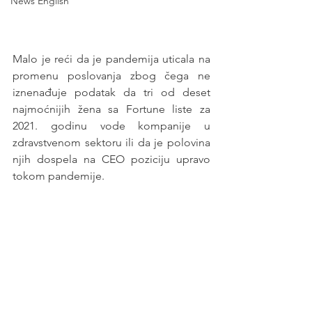
News English
Malo je reći da je pandemija uticala na 
promenu poslovanja zbog čega ne 
iznenađuje podatak da tri od deset 
najmoćnijih žena sa Fortune liste za 
2021. godinu vode kompanije u 
zdravstvenom sektoru ili da je polovina 
njih dospela na CEO poziciju upravo 
tokom pandemije. 