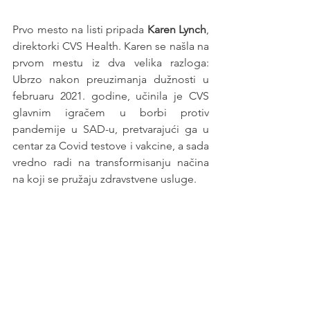
Prvo mesto na listi pripada 
Karen Lynch
, 
direktorki CVS Health. Karen se našla na 
prvom mestu iz dva velika razloga: 
Ubrzo nakon preuzimanja dužnosti u 
februaru 2021. godine, učinila je CVS 
glavnim igračem u borbi protiv 
pandemije u SAD-u, pretvarajući ga u 
centar za Covid testove i vakcine, a sada 
vredno radi na transformisanju načina 
na koji se pružaju zdravstvene usluge. 