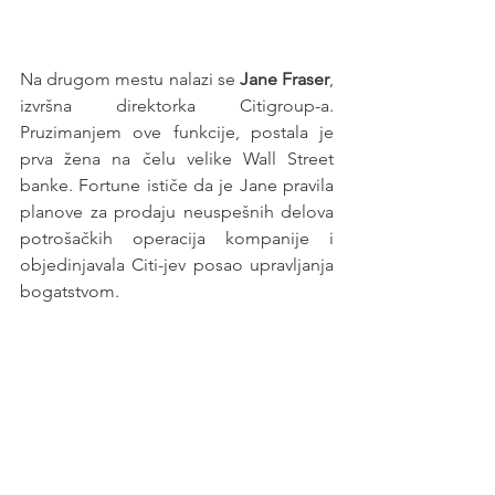
Na drugom mestu nalazi se 
Jane Fraser
, 
izvršna direktorka Citigroup-a. 
Pruzimanjem ove funkcije, postala je 
prva žena na čelu velike Wall Street 
banke. Fortune ističe da je Jane pravila 
planove za prodaju neuspešnih delova 
potrošačkih operacija kompanije i 
objedinjavala Citi-jev posao upravljanja 
bogatstvom.