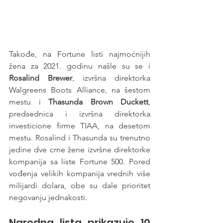
Takođe, na Fortune listi najmoćnijih 
žena za 2021. godinu našle su se i 
Rosalind Brewer
, izvršna direktorka 
Walgreens Boots Alliance, na šestom 
mestu i 
Thasunda Brown Duckett
, 
predsednica i izvršna direktorka 
investicione firme TIAA, na desetom 
mestu. Rosalind i Thasunda su trenutno 
jedine dve crne žene izvršne direktorke 
kompanija sa liste Fortune 500. Pored 
vođenja velikih kompanija vrednih više 
milijardi dolara, obe su dale prioritet 
negovanju jednakosti. 
Naredna lista prikazuje 10 