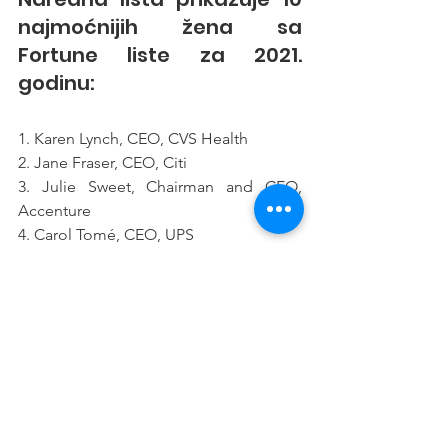
najmoćnijih žena sa 
Fortune liste za 2021. 
godinu:
1. Karen Lynch, CEO, CVS Health
2. Jane Fraser, CEO, Citi
3. Julie Sweet, Chairman and CEO, 
Accenture
4. Carol Tomé, CEO, UPS
5. Mary Barra, Chairman and CEO, GM
6. Rosalind Brewer, CEO, Walgreens 
Boots Alliance
7. Gail Broudreaux, President and CEO, 
Anthem
8. Abigail Johnson, Chairman and CEO, 
Fidelity Investments
9. Ruth Porat, Senior Vice President and 