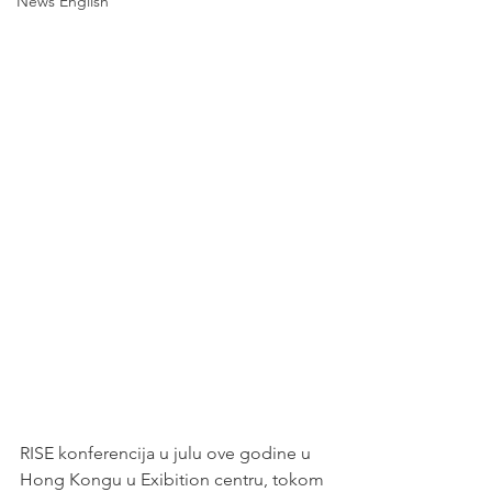
News English
tehnologije omogućavaju 
socijalnu inkluziju?
RISE konferencija u julu ove godine u 
Hong Kongu u Exibition centru, tokom 