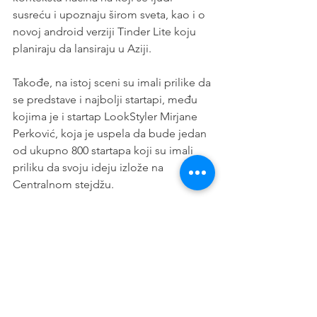
susreću i upoznaju širom sveta, kao i o 
novoj android verziji Tinder Lite koju 
planiraju da lansiraju u Aziji. 
Takođe, na istoj sceni su imali prilike da 
se predstave i najbolji startapi, među 
kojima je i startap LookStyler Mirjane 
Perković, koja je uspela da bude jedan 
od ukupno 800 startapa koji su imali 
priliku da svoju ideju izlože na 
Centralnom stejdžu.
Među velikim brojem sjajnih govornika, 
izdvojilo se par njih koji su privukli 
pažnju većine učesnika: Min-Liang Tan, 
Co-founder & CEO Razer; Miesha Tate, 
VP One Champions; Divya Gokulnath, 
Co-founder BYJU’s; Tony Fernandes, 