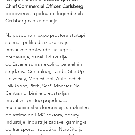
Chief Commercial Officer, Carlsberg
, 
odgovorna za jednu od legendarnih 
Carlsbergovih kampanja. 
Na posebnom expo prostoru startapi 
su imali priliku da izlože svoje 
inovativne proizvode i usluge a 
predavanja, paneli i diskusije 
održavane su na nekoliko paralelnih 
stejdzeva: Centralnoj, Panda, StartUp 
University, MoneyConf, AutoTech + 
TalkRobot, Pitch, SaaS Monster. Na 
Centralnoj bini je predstavljan 
inovativni pristup pojedinaca i 
multinacionalnih kompanija u različitim 
oblastima od FMC sektora, beauty 
industrije, industrije zabave, gaming-a 
do transporta i robotike. Naročito je 