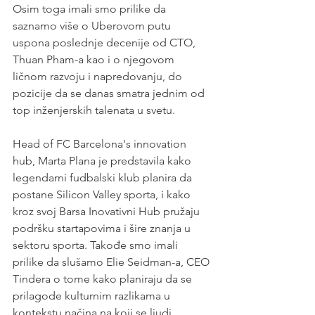
Osim toga imali smo prilike da 
saznamo više o Uberovom putu 
uspona poslednje decenije od CTO, 
Thuan Pham-a kao i o njegovom 
ličnom razvoju i napredovanju, do 
pozicije da se danas smatra jednim od 
top inženjerskih talenata u svetu. 
Head of FC Barcelona's innovation 
hub, Marta Plana je predstavila kako 
legendarni fudbalski klub planira da 
postane Silicon Valley sporta, i kako 
kroz svoj Barsa Inovativni Hub pružaju 
podršku startapovima i šire znanja u 
sektoru sporta. Takođe smo imali 
prilike da slušamo Elie Seidman-a, CEO 
Tindera o tome kako planiraju da se 
prilagode kulturnim razlikama u 
kontekstu načina na koji se ljudi 