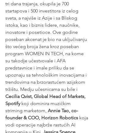
tri dana trajanja, okupila je 700 
startapova i 500 investitora iz celog 
sveta, a najviše iz Azije i sa Bliskog 
istoka, kao i biznis lidere, naučnike, 
inovatore i posetioce. Ove godine 
poseban akcenat je bio na uključivanju 
što većeg broja žena kroz poseban 
program WOMEN IN TECH, na kome 
su takodje učestvovale i AFA 
predstavnice i imale priliku da se 
upoznaju sa tehnološkim inovacijama i 
trendovima na brzorastućem azijskom 
tržištu. Medju učesnicama su bile i 
Cecilia Qvist, Global Head of Markets, 
Spotify
 koji dominira muzičkim 
striming marketom, 
Annie Tao, co-
founder & COO, Horizon Robotics
 koja 
vodi operacije najbrže rastućih AI 
kompanija u Kini, 
Jessica Spence, 