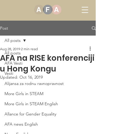
Post
All posts
Aug 28, 2019
2 min read
All posts
AFA na RISE konferenciji
AFA Vesti
u Hong Kongu
Vesti
Updated:
Oct 16, 2019
Alijansa za rodnu ravnopravnost
Šta su roboti sa ljudskim 
More Girls in STEAM
osobinama? Kako edtech 
More Girls in STEAM English
menja obrazovanje? Da li je 
Allance for Gender Equality
blockchain pogodan za 
sve? Gde se sve nalaze 
AFA news English
inovacije?  Kako nove 