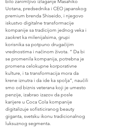
bilo zanimljivo izlaganje Masahiko 
Uotana, predsednika i CEO japanskog 
premium brenda Shiseido, i njegovo 
iskustvo digitalne transformacije 
kompanije sa tradicijom jednog veka i 
zaokret ka milenijalsima, grupi 
korisnika sa potpuno drugačijim 
vrednostima i načinom života. “ Da bi 
se promenila kompanija, potrebna je 
promena celokupne korporativne 
kulture, i ta transformacija mora da 
krene iznutra i da ide ka spolja”, naučili 
smo od biznis veterana koji je umesto 
penzije, izabrao izazov da posle 
karijere u Coca Cola kompanije 
digitalizuje sofisticiranog beauty 
giganta, svetsku ikonu tradicionalnog 
luksuznog segmenta.