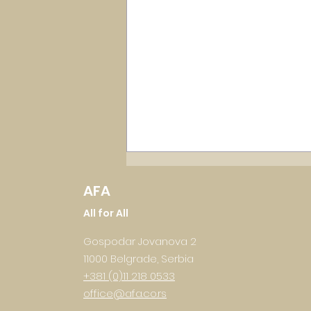
AFA
All for All
Gospodar Jovanova 2
11000 Belgrade, Serbia
+381 (0)11 218 0533
office@afa.co.rs
Spoj tehnologije i biznisa: