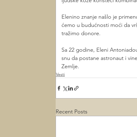
ljudske kože koristeći kombinac
Elenino znanje našlo je primen
ćemo u budućnosti moći da vrš
tražimo donore. 
Sa 22 godine, Eleni Antoniadou 
snu da postane astronaut i vin
Zemlje.
Vesti
Recent Posts