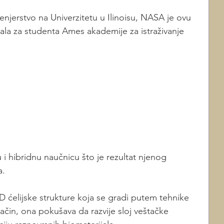
enjerstvo na Univerzitetu u Ilinoisu, NASA je ovu 
rala za studenta Ames akademije za istraživanje 
 roditelje da mi kupe smrznutu 
U osnovnoj školi sam uvek nosila 
SA i pročitala sam na stotine 
 i hibridnu naučnicu što je rezultat njenog 
a.
D ćelijske strukture koja se gradi putem tehnike 
čin, ona pokušava da razvije sloj veštačke 