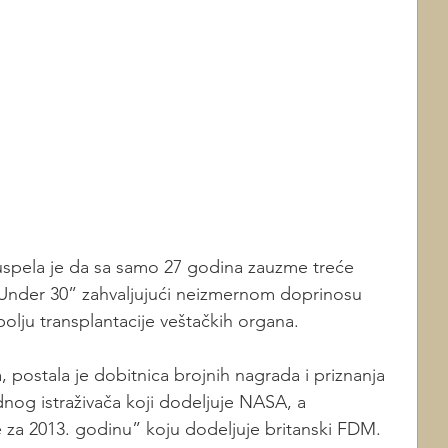
uspela je da sa samo 27 godina zauzme treće 
 Under 30” zahvaljujući neizmernom doprinosu 
 polju transplantacije veštačkih organa. 
postala je dobitnica brojnih nagrada i priznanja 
og istraživača koji dodeljuje NASA, a 
za 2013. godinu” koju dodeljuje britanski FDM. 