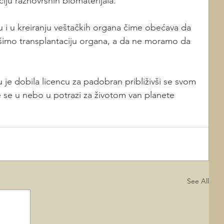
iju raznovrsnih biomaterijala.
u i u kreiranju veštačkih organa čime obećava da 
imo transplantaciju organa, a da ne moramo da 
je dobila licencu za padobran približivši se svom 
e se u nebo u potrazi za životom van planete 
See All