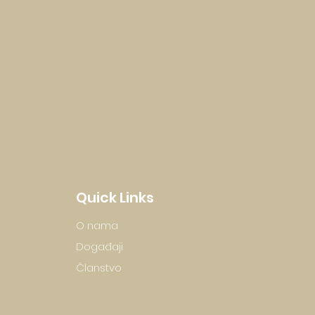
Quick Links
O nama
Događaji
Članstvo