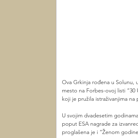
Ova Grkinja rođena u Solunu, 
mesto na Forbes-ovoj listi “30
koji je pružila istraživanjima na
U svojim dvadesetim godinama, 
poput ESA nagrade za izvanredn
proglašena je i “Ženom godine 