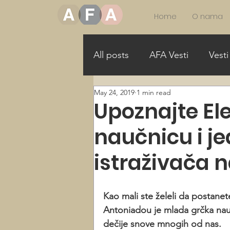
Home
O nama
All posts
AFA Vesti
Vesti
May 24, 2019
1 min read
More Girls in STEAM
Mo
Upoznajte El
naučnicu i je
Allance for Gender Equality
istraživača 
Kao mali ste želeli da postanete
Antoniadou je mlada grčka nauč
dečije snove mnogih od nas.