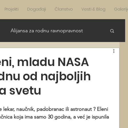
Projekti
Događaji
Članstvo
Vesti & Blog
Galerij
Alijansa za rodnu ravnopravnost
re Girls in STEAM English
eni, mladu NASA
dnu od najboljih
AFA news English
News English
na svetu
 lekar, naučnik, padobranac ili astronaut ? Eleni 
nica koja ima samo 30 godina, a već je ispunila 