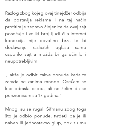
Razlog zbog kojeg ovaj tinejdžer odbija 
da postavlja reklame i na taj način 
profitira je zapravo činjenica da ovaj sajt 
posećuje i veliki broj ljudi čija internet 
konekcija nije dovoljno brza te bi 
dodavanje različitih oglasa samo 
usporilo sajt a možda bi ga učinilo i 
neupotrebljivim. 
„Lakše je odbiti takve ponude kada te 
zarada ne zanima mnogo. Osećam se 
kao odrasla osoba, ali ne želim da se 
penzionišem sa 17 godina.“ 
Mnogi su se rugali Šifmanu zbog toga 
što je odbio ponude, tvrdeći da je ili 
naivan ili jednostavno glup, dok su mu 