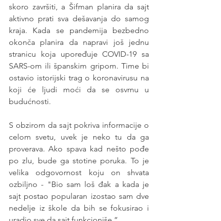
skoro završiti, a Šifman planira da sajt 
aktivno prati sva dešavanja do samog 
kraja. Kada se pandemija bezbedno 
okonča planira da napravi još jednu 
stranicu koja upoređuje COVID-19 sa 
SARS-om ili španskim gripom. Time bi 
ostavio istorijski trag o koronavirusu na 
koji će ljudi moći da se osvrnu u 
budućnosti. 
S obzirom da sajt pokriva informacije o 
celom svetu, uvek je neko tu da ga 
proverava. Ako spava kad nešto pođe 
po zlu, bude ga stotine poruka. To je 
velika odgovornost koju on shvata 
ozbiljno - "Bio sam loš đak a kada je 
sajt postao popularan izostao sam dve 
nedelje iz škole da bih se fokusirao i 
uradio sve da sajt funkcioniše.” 