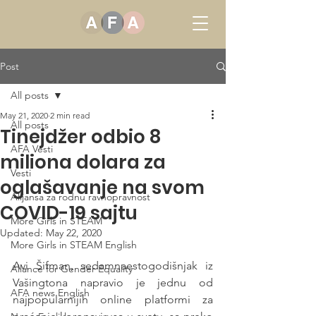
Post
All posts
May 21, 2020
2 min read
All posts
Tinejdžer odbio 8
AFA Vesti
miliona dolara za
Vesti
oglašavanje na svom
Alijansa za rodnu ravnopravnost
COVID-19 sajtu
More Girls in STEAM
Updated:
May 22, 2020
More Girls in STEAM English
Avi Šifman, sedamnaestogodišnjak iz 
Allance for Gender Equality
Vašingtona napravio je jednu od 
AFA news English
najpopularnijih online platformi za 