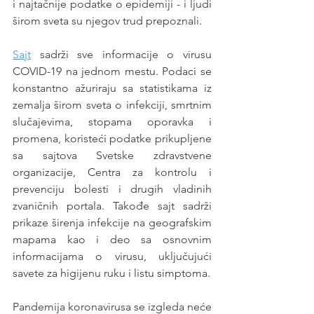
i najtačnije podatke o epidemiji - i ljudi 
širom sveta su njegov trud prepoznali. 
Sajt
 sadrži sve informacije o virusu 
COVID-19 na jednom mestu. Podaci se 
konstantno ažuriraju sa statistikama iz 
zemalja širom sveta o infekciji, smrtnim 
slučajevima, stopama oporavka i 
promena, koristeći podatke prikupljene 
sa sajtova Svetske zdravstvene 
organizacije, Centra za kontrolu i 
prevenciju bolesti i drugih vladinih 
zvaničnih portala. Takođe sajt sadrži 
prikaze širenja infekcije na geografskim 
mapama kao i deo sa osnovnim 
informacijama o virusu, uključujući 
savete za higijenu ruku i listu simptoma. 
Pandemija koronavirusa se izgleda neće 