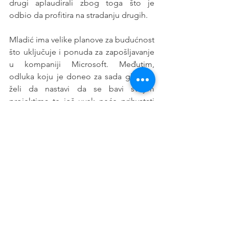
drugi aplaudirali zbog toga što je 
odbio da profitira na stradanju drugih. 
Mladić ima velike planove za budućnost 
što uključuje i ponuda za zapošljavanje 
u kompaniji Microsoft. Međutim, 
odluka koju je doneo za sada glasi da 
želi da nastavi da se bavi svojim 
projektima te još uvek neće prihvatati 
ponude. 
Izvor: 
thedad.com
Vesti
See All
Recent Posts