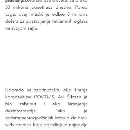
praćenje koronavirusa u svetu, sa preko 
News English
30 miliona posetilaca dnevno. Pored 
toga, ovaj mladić je odbio 8 miliona 
dolara za postavljanje reklamnih oglasa 
na svojom sajtu.
Uporedo sa zabrinutošću oko širenja 
koronavirusa COVID-19, Avi Šifman je 
bio zabrinut i oko širenjenja 
dezinformacija. Tako je 
sedamnaestogodišnjak krenuo da pravi 
web-stranicu koja objedinjuje najnovije 