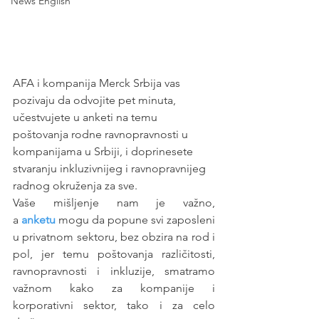
News English
AFA i kompanija Merck Srbija vas 
pozivaju da odvojite pet minuta,  
učestvujete u anketi na temu 
poštovanja rodne ravnopravnosti u 
kompanijama u Srbiji, i doprinesete 
stvaranju inkluzivnijeg i ravnopravnijeg 
radnog okruženja za sve.
Vaše mišljenje nam je važno, 
a 
anketu
mogu da popune svi zaposleni 
u privatnom sektoru, bez obzira na rod i 
pol, jer temu poštovanja različitosti, 
ravnopravnosti i inkluzije, smatramo 
važnom kako za kompanije i 
korporativni sektor, tako i za celo 