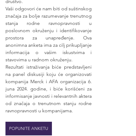
društvo.
Vaši odgovori će nam biti od suštinskog 
značaja za bolje razumevanje trenutnog 
stanja rodne ravnopravnosti u 
poslovnom okruženju i identifikovanje 
prostora za unapređenje. Ova 
anonimna anketa ima za cilj prikupljanje 
informacija o vašim iskustvima i 
stavovima u radnom okruženju.
Rezultati istraživanja biće predstavljeni 
na panel diskusiji koju će organizovati 
kompanija Merck i AFA organizacija 6. 
juna 2024. godine, i biće korišćeni za 
informisanje javnosti i relevantnih aktera 
od značaja o trenutnom stanju rodne 
ravnopravnosti u kompanijama.
POPUNITE ANKETU