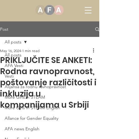
Post
All posts
May 16, 2024
1 min read
All posts
PRIKLJUČITE SE ANKETI:
AFA Vesti
Rodna ravnopravnost,
Vesti
poštovanje različitosti i
Alijansa za rodnu ravnopravnost
inkluzija u
More Girls in STEAM
kompanijama u Srbiji
More Girls in STEAM English
Allance for Gender Equality
AFA news English