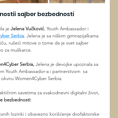
nostii sajber bezbednosti
a je 
Jelena Vučković
, Youth Ambassador i 
ber Serbia
. Jelena je sa niškim gimnazijalkama 
riču, rušeći mitove o tome da je svet sajber 
ivo za muškarce.
4Cyber Serbia, 
Jelena je devojke upoznala sa 
m Youth Ambassador-a i partnerstvom  sa 
u okviru Women4Cyber Serbia.
ktičnim savetima za svakodnevni digitalni život, 
lne bezbednosti
:
snih lozinki i obavezno korišćenje dvofaktorske 