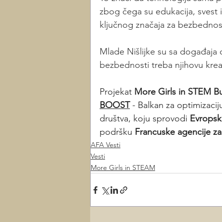
zbog čega su edukacija, svest
ključnog značaja za bezbednos
Mlade Nišlijke su sa događaja 
bezbednosti treba njihovu kreati
Projekat 
More Girls in STEM B
BOOST
 - Balkan za optimizacij
društva, koju sprovodi 
Evropska
podršku 
Francuske agencije za 
AFA Vesti
Vesti
More Girls in STEAM