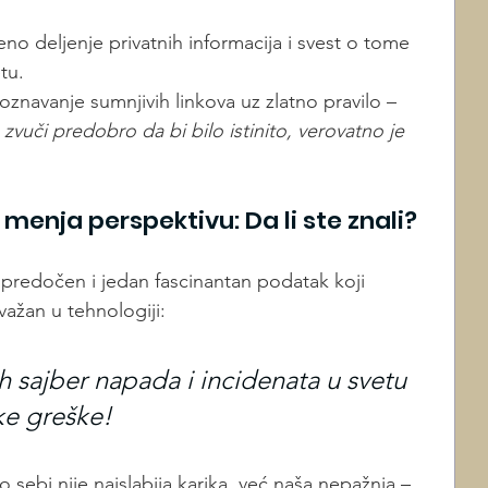
eno deljenje privatnih informacija i svest o tome 
tu.
oznavanje sumnjivih linkova uz zlatno pravilo – 
 zvuči predobro da bi bilo istinito, verovatno je 
 menja perspektivu: Da li ste znali?
predočen i jedan fascinantan podatak koji 
 važan u tehnologiji: 
 sajber napada i incidenata u svetu 
ke greške! 
 sebi nije najslabija karika, već naša nepažnja – 