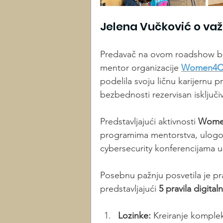
Jelena Vučković o važ
Predavač na ovom roadshow bil
mentor organizacije 
Women4Cy
podelila svoju ličnu karijernu p
bezbednosti rezervisan isključ
Predstavljajući aktivnosti 
Women
programima mentorstva, ulogo
cybersecurity konferencijama 
Posebnu pažnju posvetila je pra
predstavljajući 
5 pravila digita
Lozinke:
 Kreiranje komplek