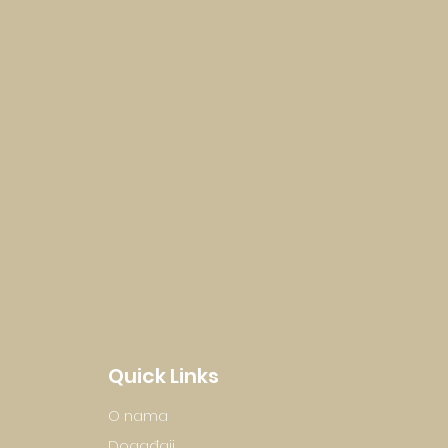
Quick Links
O nama
Događaji