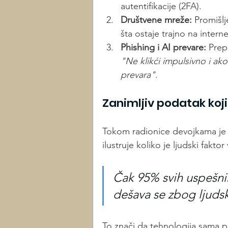
autentifikacije (2FA).
Društvene mreže:
 Promišlj
šta ostaje trajno na interne
Phishing i AI prevare:
 Prep
"Ne klikći impulsivno i ako
prevara"
.
Zanimljiv podatak koji
Tokom radionice devojkama je 
ilustruje koliko je ljudski faktor
Čak 95% svih uspešnih
dešava se zbog ljuds
To znači da tehnologija sama po