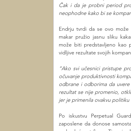
Čak i da je probni period pro
neophodne kako bi se kompanija
Endrju tvrdi da se ovo može o
makar pružio jasnu sliku kak
može biti predstavljeno kao p
vidljive rezultate svojih kompanij
“Ako svi učesnici pristupe pr
očuvanje produktivnosti kompan
odbrane i odborima da uvere ak
rezultat se nije promenio, otklo
jer je primenila ovakvu politiku
Po iskustvu Perpetual Guard
zaposlene da donose samostaln