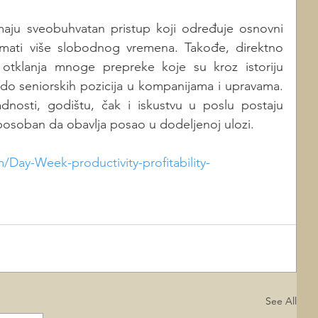
aju sveobuhvatan pristup koji određuje osnovni 
 imati više slobodnog vremena. Takođe, direktno 
otklanja mnoge prepreke koje su kroz istoriju 
do seniorskih pozicija u kompanijama i upravama. 
adnosti, godištu, čak i iskustvu u poslu postaju 
posoban da obavlja posao u dodeljenoj ulozi.
Day-Week-productivity-profitability-
See All