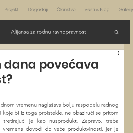
Projekti
Događaji
Članstvo
Vesti & Blog
Galerij
Alijansa za rodnu ravnopravnost
re Girls in STEAM English
h dana povećava
t?
AFA news English
News English
radnom vremenu naglašava bolju raspodelu radnog 
 koje bi iz toga proistekle, ne obazirući se pritom 
 tretirajući je kao nusprodukt. Zapravo, treba 
 vremena dovodi do veće produktvinosti, jer je 