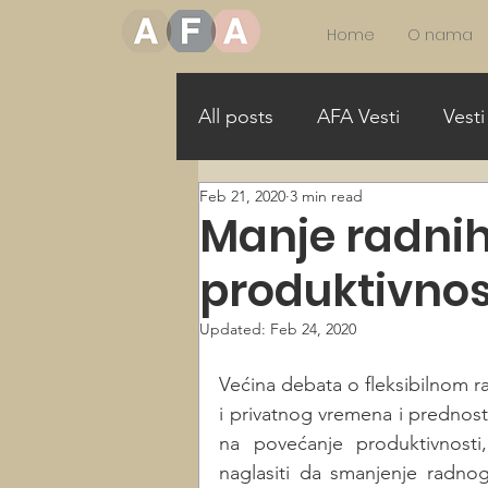
Home
O nama
All posts
AFA Vesti
Vesti
Feb 21, 2020
3 min read
More Girls in STEAM
Mo
Manje radni
produktivnos
Allance for Gender Equality
Updated:
Feb 24, 2020
Većina debata o fleksibilnom 
i privatnog vremena i prednosti
na povećanje produktivnosti,
naglasiti da smanjenje radnog