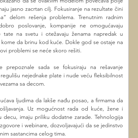
dokazano da se ovakvim modelom povećava polje 
aju jasno zacrtan cilj. Fokusiranje na rezultate čini 
na” delom rešenja problema. Trenutnim radnim 
obro poslovanje, kompanije ne omogućavaju 
 tate na svetu i otežavaju ženama napredak u 
o kome da brinu kod kuće. Dokle god se ostaje na 
ovi problemi se neće skoro rešiti.
 prepoznale sada se fokusiraju na rešavanje 
egulišu nejednake plate i nude veću fleksibilnost 
avezama sa decom.
ćava ljudima da lakše nađu posao, a firmama da 
pošljavanja. Uz mogućnost rada od kuće, žene i 
u decu, imaju priliku dodatne zarade. Tehnologija 
zgovore i webinare, dozvoljavajući da se jedinstvo 
enim sastancima celog tima.