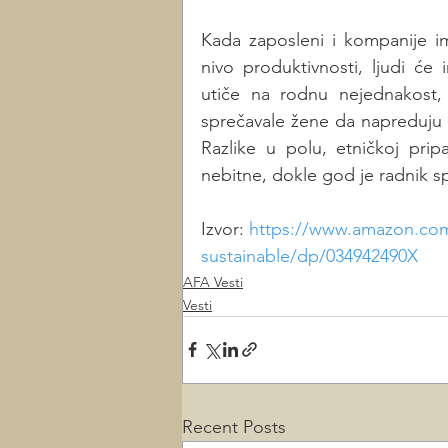
Kada zaposleni i kompanije im
nivo produktivnosti, ljudi će
utiče na rodnu nejednakost, 
sprečavale žene da napreduju 
Razlike u polu, etničkoj prip
nebitne, dokle god je radnik s
Izvor: 
https://www.amazon.com/
sustainable/dp/034942490X
AFA Vesti
Vesti
Recent Posts