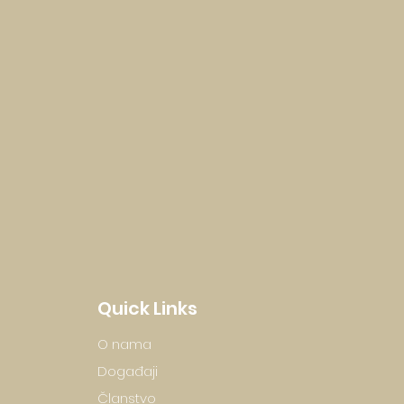
Quick Links
O nama
Događaji
Članstvo