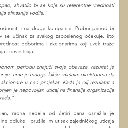
pao, shvatilo bi se koje su referentne vrednosti 
 efikasnije vodila.”
dnositi i na druge kompanije. Probni period bi 
av se učinak za svakog zaposlenog očekuje, što 
rednost odborima i akcionarima koji uvek traže 
a ili investicija.
obnom periodu znajući svoje obaveze, rezultat je 
ije; time je mnogo lakše izvršnim direktorima da 
cionare u ceo projekat. Kada je cilj rezulatat a 
njen je nepovoljan uticaj na finansije organizacije 
 rada.”
ian, radna nedelja od četiri dana osnažila je 
e odluke i pružila im utisak zajedničkog uticaja 