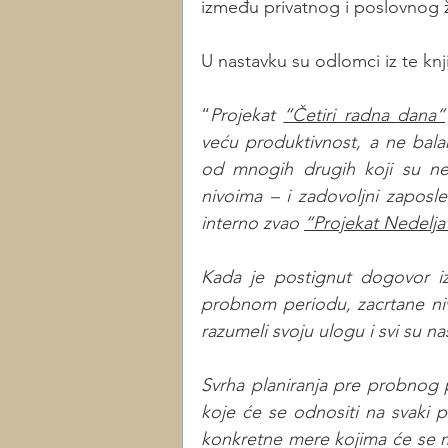
između privatnog i poslovnog ž
U nastavku su odlomci iz te knj
“
Projekat 
“Četiri radna dana”
veću produktivnost, a ne balan
od mnogih drugih koji su nešt
nivoima – i zadovoljni zaposl
interno zvao 
“Projekat Nedelja
Kada je postignut dogovor i
probnom periodu, zacrtane nivo
razumeli svoju ulogu i svi su nas
Svrha planiranja pre probnog 
koje će se odnositi na svaki 
konkretne mere kojima će se m