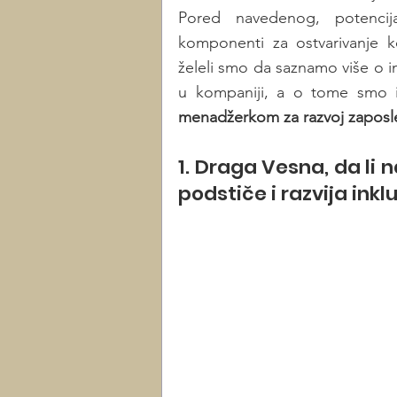
Pored navedenog, potencija
komponenti za ostvarivanje ko
želeli smo da saznamo više o i
u kompaniji, a o tome smo i
menadžerkom za razvoj zaposle
1. Draga Vesna, da li 