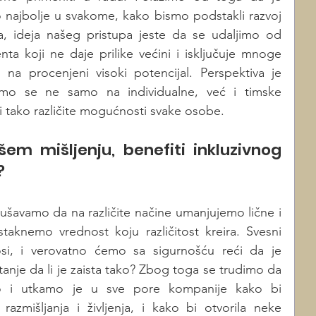
ajbolje u svakome, kako bismo podstakli razvoj 
, ideja našeg pristupa jeste da se udaljimo od 
koji ne daje prilike većini i isključuje mnoge 
vo na procenjeni visoki potencijal. Perspektiva je 
šemo se ne samo na individualne, već i timske 
ći tako različite mogućnosti svake osobe.
em mišljenju, benefiti inkluzivnog 
 
šavamo da na različite načine umanjujemo lične i 
taknemo vrednost koju različitost kreira. Svesni 
i, i verovatno ćemo sa sigurnošću reći da je 
tanje da li je zaista tako? Zbog toga se trudimo da 
no i utkamo je u sve pore kompanije kako bi 
zmišljanja i življenja, i kako bi otvorila neke 