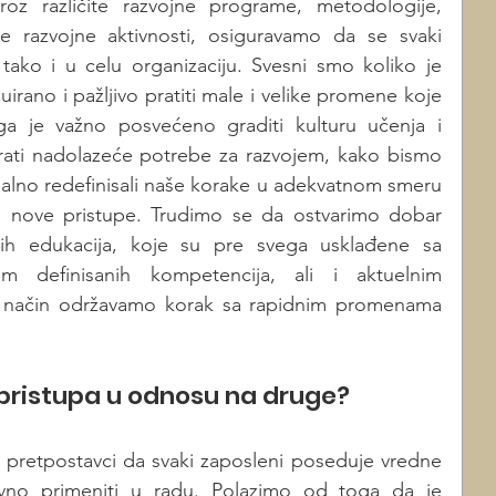
kroz različite razvojne programe, metodologije, 
e razvojne aktivnosti, osiguravamo da se svaki 
tako i u celu organizaciju. Svesni smo koliko je 
irano i pažljivo pratiti male i velike promene koje 
ga je važno posvećeno graditi kulturu učenja i 
zirati nadolazeće potrebe za razvojem, kako bismo 
alno redefinisali naše korake u adekvatnom smeru 
i za nove pristupe. Trudimo se da ostvarimo dobar 
skih edukacija, koje su pre svega usklađene sa 
m definisanih kompetencija, ali i aktuelnim 
aj način održavamo korak sa rapidnim promenama 
g pristupa u odnosu na druge? 
na pretpostavci da svaki zaposleni poseduje vredne 
ivno primeniti u radu. Polazimo od toga da je 