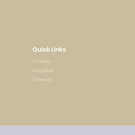
Quick Links
O nama
Događaji
Članstvo