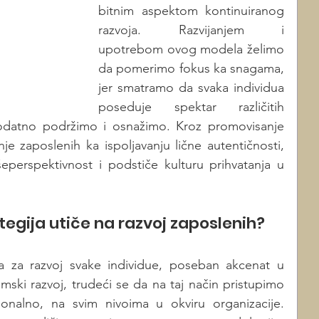
bitnim aspektom kontinuiranog 
razvoja. Razvijanjem i 
upotrebom ovog modela želimo 
da pomerimo fokus ka snagama, 
jer smatramo da svaka individua 
poseduje spektar različitih 
odatno podržimo i osnažimo. Kroz promovisanje 
je zaposlenih ka ispoljavanju lične autentičnosti, 
išeperspektivnost i podstiče kulturu prihvatanja u 
ategija utiče na razvoj zaposlenih? 
a za razvoj svake individue, poseban akcenat u 
mski razvoj, trudeći se da na taj način pristupimo 
cionalno, na svim nivoima u okviru organizacije. 