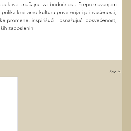
spektive značajne za budućnost. Prepoznavanjem 
m prilika kreiramo kulturu poverenja i prihvaćenosti, 
ke promene, inspirišući i osnažujući posvećenost, 
aših zaposlenih.
See All