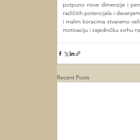
potpuno nove dimenzije i per
različitih potencijala i davanje
i malim koracima stvaramo veli
motivaciju i zajedničku svrhu n
Recent Posts