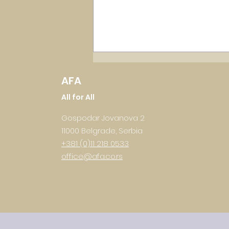
AFA
All for All
Gospodar Jovanova 2
11000 Belgrade, Serbia
+381 (0)11 218 0533
office@afa.co.rs
Spoj tehnologije i biznisa:
Mila Rajšić (TeleGroup)
otkriva kako izgleda kari
u Business Development