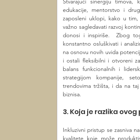
Stvarajući sinergiju timova, 
edukacije, mentorstvo i drug
zaposleni uklopi,
kako u tim, 
važno sagledavati razvoj kontinu
donosi i inspiriše.  Zbog to
konstantno osluškivati i anali
na osnovu novih uvida potencij
i ostali fleksibilni i otvoren
balans funkcionalnih i lider
strategijom kompanije, seto
trendovima tržišta, i da na t
biznisa.
3. Koja je razlika ovo
Inkluzivni pristup se zasniva 
kvalitete koje može produkt