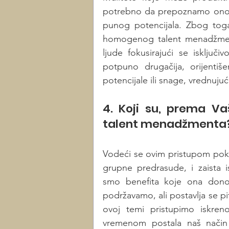
potrebno da prepoznamo ono n
punog potencijala. Zbog toga
homogenog talent menadžmenta 
ljude fokusirajući se isključi
potpuno drugačija, orijenti
potencijale ili snage, vrednuju
4. Koji su, prema Vaš
talent menadžmenta?
Vodeći se ovim pristupom poku
grupne predrasude, i zaista is
smo benefita koje ona donos
podržavamo, ali postavlja se pi
ovoj temi pristupimo iskre
vremenom postala naš način ra