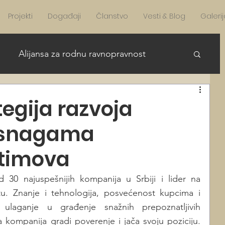
Projekti
Događaji
Članstvo
Vesti & Blog
Galerij
Alijansa za rodnu ravnopravnost
re Girls in STEAM English
egija razvoja
 snagama
AFA news English
News English
 timova
 30 najuspešnijih kompanija u Srbiji i lider na 
. Znanje i tehnologija, posvećenost kupcima i 
 ulaganje u građenje snažnih prepoznatljivih 
kompanija gradi poverenje i jača svoju poziciju. 