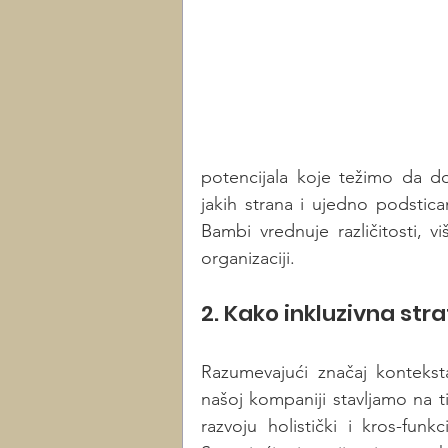
potencijala koje težimo da d
jakih strana i ujedno podstican
Bambi vrednuje različitosti, v
organizaciji. 
2. Kako inkluzivna str
Razumevajući značaj kontekst
našoj kompaniji stavljamo na ti
razvoju holistički i kros-funk