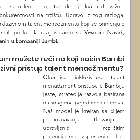
li zaposlenih su, takođe, jedna od važnih 
nkurentnosti na tržištu. Upravo iz tog razloga, 
nkluzivnom talent menadžmentu koji se primenjuje 
mali prilike da razgovaramo sa 
Vesnom Novak, 
nih u kompaniji Bambi. 
nam možete reći na koji način Bambi 
podstiče i razvija inkluzivni pristup talent menadžmentu? 
Okosnica inkluzivnog talent 
menadžment pristupa u Bambiju 
jeste, strategija razvoja bazirana 
na snagama pojedinaca i timova. 
Naš model je kreiran sa ciljem 
prepoznavanja, otkrivanja i 
upravljanja različitim 
potencijalima zaposlenih, kao 