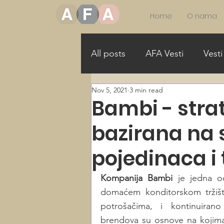
Home
O nama
All posts
AFA Vesti
Vesti
Nov 5, 2021
3 min read
More Girls in STEAM
Mo
Bambi - strat
bazirana na
Allance for Gender Equality
pojedinaca i
Kompanija Bambi
 je jedna od
domaćem konditorskom tržištu
potrošačima, i kontinuirano
brendova su osnove na kojima 